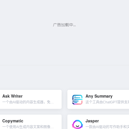
Ask Writer
Any Summary
一个由AI驱动的内容生成器，免费版本也可以浏览网页。可以写任何你想要的内容，包括内容摘要、广告文案、博客文章、产品价值、销售电子邮件等。此外，与其他基于 GPT 的应用程序不同，Ask Writer...
Copymatic
Jasper
一个使用AI生成内容文案和图像的工具。使用Copymatic的人工智能驱动的内容编写器可以将简短描述生成1000多字的文章。包括任何文章元素，例如标题、简介、大纲、正文或结论。...