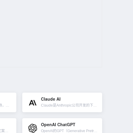
Claude AI
这个工具由ChatGPT提供支持，可以上传pdf、docx、jpg、png、mov、pptx、mp3、mp4、txt、csv、m4a等格式文件，限制文件大小100MB，然后快速分析和总结这些文件，只需...
Claude是Anthropic公司开发的下一代人工智能助手。Claude能够很好的完成文本处理任务，帮助用户产出优质内容，并保持高度的可靠性。它可以协助总结、搜索、创造性和协作性写作、问答、编码等。...
OpenAI ChatGPT
一款由AI驱动的写作助手和文案内容生成工具。利用了先进的自然语言处理（NLP）技术和深度学习算法，以辅助用户快速、轻松地创建高质量的文字内容。Jasper AI 主要针对内容创作者、博主、营销人员以及...
OpenAI的GPT（Generative Pretrained Transformer）是一个基于transformer架构的神经网络模型，它以无监督的方式在大量的文本数据语料库中进行训练。Chat...