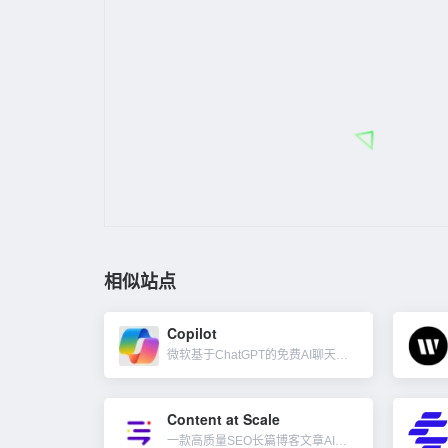
相似站点
Copilot
微软基于ChatGPT的免费AI聊天工具，有免费版及付费版，可以根据文本生成图像。与其它AI工具类似，它具备这些功能：与用户进行自然语言对话、回答用户提出的各种问题、生成不同风格的文本内容（诗歌、代码...
Content at Scale
一款高质量SEO长篇博客文章AI内容生成工具。在几分钟内针对任何利基行业生成长篇、原创、无法检测的 SEO 博文，无需再外包写手进行内容创建、其它的 AI 编写器或用 ChatGPT 生成长文章的低效...