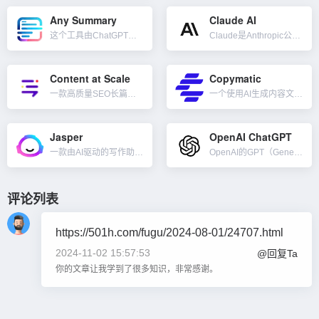
Any Summary
Claude AI
这个工具由ChatGPT提供支持，可以上传pdf、docx、jpg、png、mov、pptx、mp3、mp4、txt、csv、m4a等格式文件，限制文件大小100MB，然后快速分析和总结这些文件，只需...
Claude是Anthropic公司开发的下一代人工智能助手。Claude能够很好的完成文本处理任务，帮助用户产出优质内容，并保持高度的可靠性。它可以协助总结、搜索、创造性和协作性写作、问答、编码等。...
Content at Scale
Copymatic
一款高质量SEO长篇博客文章AI内容生成工具。在几分钟内针对任何利基行业生成长篇、原创、无法检测的 SEO 博文，无需再外包写手进行内容创建、其它的 AI 编写器或用 ChatGPT 生成长文章的低效...
一个使用AI生成内容文案和图像的工具。使用Copymatic的人工智能驱动的内容编写器可以将简短描述生成1000多字的文章。包括任何文章元素，例如标题、简介、大纲、正文或结论。...
Jasper
OpenAI ChatGPT
一款由AI驱动的写作助手和文案内容生成工具。利用了先进的自然语言处理（NLP）技术和深度学习算法，以辅助用户快速、轻松地创建高质量的文字内容。Jasper AI 主要针对内容创作者、博主、营销人员以及...
OpenAI的GPT（Generative Pretrained Transformer）是一个基于transformer架构的神经网络模型，它以无监督的方式在大量的文本数据语料库中进行训练。Chat...
评论列表
https://501h.com/fugu/2024-08-01/24707.html
2024-11-02 15:57:53
@回复Ta
你的文章让我学到了很多知识，非常感谢。