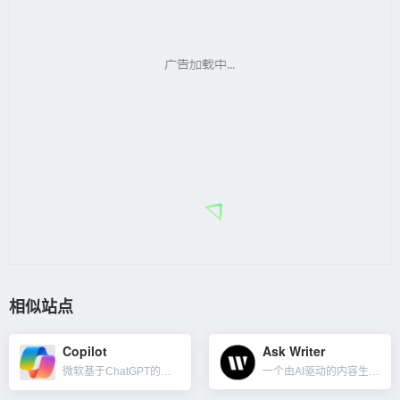
相似站点
Copilot
Ask Writer
微软基于ChatGPT的免费AI聊天工具，有免费版及付费版，可以根据文本生成图像。与其它AI工具类似，它具备这些功能：与用户进行自然语言对话、回答用户提出的各种问题、生成不同风格的文本内容（诗歌、代码...
一个由AI驱动的内容生成器，免费版本也可以浏览网页。可以写任何你想要的内容，包括内容摘要、广告文案、博客文章、产品价值、销售电子邮件等。此外，与其他基于 GPT 的应用程序不同，Ask Writer...