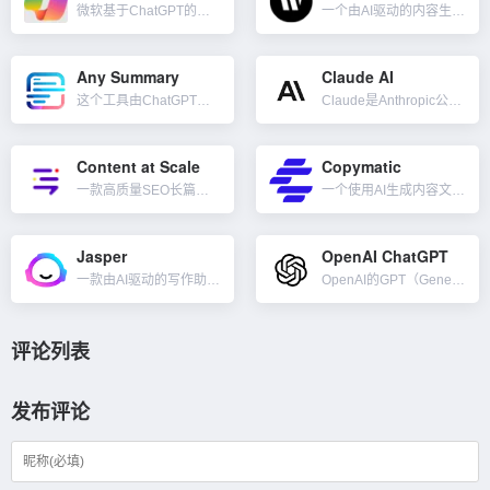
微软基于ChatGPT的免费AI聊天工具，有免费版及付费版，可以根据文本生成图像。与其它AI工具类似，它具备这些功能：与用户进行自然语言对话、回答用户提出的各种问题、生成不同风格的文本内容（诗歌、代码...
一个由AI驱动的内容生成器，免费版本也可以浏览网页。可以写任何你想要的内容，包括内容摘要、广告文案、博客文章、产品价值、销售电子邮件等。此外，与其他基于 GPT 的应用程序不同，Ask Writer...
Any Summary
Claude AI
这个工具由ChatGPT提供支持，可以上传pdf、docx、jpg、png、mov、pptx、mp3、mp4、txt、csv、m4a等格式文件，限制文件大小100MB，然后快速分析和总结这些文件，只需...
Claude是Anthropic公司开发的下一代人工智能助手。Claude能够很好的完成文本处理任务，帮助用户产出优质内容，并保持高度的可靠性。它可以协助总结、搜索、创造性和协作性写作、问答、编码等。...
Content at Scale
Copymatic
一款高质量SEO长篇博客文章AI内容生成工具。在几分钟内针对任何利基行业生成长篇、原创、无法检测的 SEO 博文，无需再外包写手进行内容创建、其它的 AI 编写器或用 ChatGPT 生成长文章的低效...
一个使用AI生成内容文案和图像的工具。使用Copymatic的人工智能驱动的内容编写器可以将简短描述生成1000多字的文章。包括任何文章元素，例如标题、简介、大纲、正文或结论。...
Jasper
OpenAI ChatGPT
一款由AI驱动的写作助手和文案内容生成工具。利用了先进的自然语言处理（NLP）技术和深度学习算法，以辅助用户快速、轻松地创建高质量的文字内容。Jasper AI 主要针对内容创作者、博主、营销人员以及...
OpenAI的GPT（Generative Pretrained Transformer）是一个基于transformer架构的神经网络模型，它以无监督的方式在大量的文本数据语料库中进行训练。Chat...
评论列表
发布评论