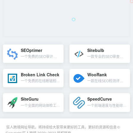
SEOptimer
Sitebulb
一个免费的SEO审计和报告工具，输入URL地址即可获得免费网站分析！SEOptimer会审查网站站内、站外众多与SEO跟用户体验相关的指标、内容，帮助识别可能阻碍你的网站发挥潜力的问题。提供了一个清晰...
一款专业的SEO审查工具，同时也是功能强大的网站爬虫类的软件。可提供直观的可视化数据，识别针对搜索引擎的优化问题，便捷的数据分析功能让用户轻松的了解到搜索引擎如何查看你的网站，通过抓取的报告，也可以了...
Broken Link Check
WooRank
一个免费的在线断链检查器，检查你的网站是否有死链接。免费版限制只能扫3000页，每个IP地址只允许运行一个会话，文档（PDF、DOC、XLS、PPT 等）和图像的链接不会被检查。工具主要功能是检查你的...
一款在线SEO检测评估工具网站，可以在线检测你的网站站内SEO问题，并直观的进行打分，另外检测到的问题会提供详细的修改建议。它本身可以分析的项目相当多、也对分析项目做了分类，速度快、没有广告，相当实用...
SiteGuru
SpeedCurve
一个全面的网站体检工具，分析出如网站结构、断开链接、优化不佳的标题、内部链接、反向链接、未编入索引的页面以及其它改进建议，帮你改进网站并从 Google 获得更多流量。SiteGuru这个工具体检得非...
一个前端速度与性能综合监控网站，专注于页面上最重要的性能指标，不仅仅是监控渲染和页面加载，还有跟踪从 Lighthouse 分数和 Core Web Vitals 到特定第三方和自定义指标的所有内容。...
狂人跨境网址导航，将持续给大家带来更好的工具，更好的资源和信息
©