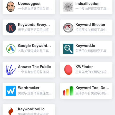
Ubersuggest
Indexification
一个用来拓展挖掘关键词很不错的工具，这是来自大神Neil Patel（尼尔·帕特尔）的SEO工具。可以理解为是Semrush，Ahrefs这类工具的低配版，最低每月29美金，比较适合预算有限的个人使用...
一个反向链接索引工具，主要帮你提升外链收录，如果做谷歌外链多了你会发现，很多外链是很难收录的，这个工具可以提交你发的外链让搜索引擎发现并收录。通过帐户获得的内容：...
Keywords Everywhere
Keyword Sheeter
用于关键字研究的浏览器插件，可以安装在Chrome或Firefox上。插件直接在谷歌结果页面显示你搜索的关键词的每月搜索量（Vol）、每次点击费用（cpc）和竞争数据（Comp），同时在结果页面的右边...
挖掘英文关键词工具中的一个神器，Keyword Sheeter 能联想出大量的相关关键词，关键词来源就是谷歌的搜索自动填充（下拉框）。工具会把下拉框的词汇提取出来，然后再次把词汇放入搜索框中，让它再次...
Google Keywords Planner
Keyword.io
谷歌关键词规划师工具，可以查询关键词在Google上的搜索量、竞价情况。可以分不同国家地区进行筛选，得到不同国家地区的关键词流量，对于不同站点的卖家都适用。外界的关键词工具数据来源很多都是来自于Goo...
免费的关键词研究工具，可以免费获得数百个外贸产品关键词建议！与keywordtool.io类似，但比它更强，可以查看更多的平台的热门长尾关键词，比如它还可以查看Ebay, Alibaba, Fiver...
Answer The Public
KWFinder
一个很有价值的长尾词获取工具，AnswerThePublic用的技术其实很简单。它查看来自Google和Bing的自动建议结果，并自动捕获这些结果。AnswerThePublic最后提供的是一份闪耀的...
直观强大的关键词分析工具，涵盖传统和竞争对手关键字研究，以帮助你找到具有低 SEO 难度、高搜索量的长尾关键字。只需输入对手的域名或 URL，KWFinder 就会向你显示他们排名的最佳关键字。网站五...
Wordtracker
Keyword Tool Dominator
关键字规划师的最佳免费替代品，使用 Wordtracker 显示 1000 个有利可图的长尾关键字，通过自己的专有数据和工具集意味着你每次搜索可以获得 10,000 个关键字以及相关关键字，因此可以更...
支持多平台关键字分析的免费工具，适用于 Amazon、Google、YouTube、eBay、Etsy、Walmart 和 Bing 搜索。Keyword Tool Dominator 模拟真实用户一...
Keywordtool.io
免费的在线关键字研究工具，它使用 Google 自动完成功能为任何主题生成数百个相关的长尾关键字。Google 自动填充是 Google 搜索中使用的一项功能，其目的是加快用户在 Google 上执行...