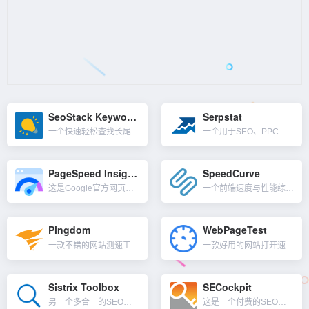
SeoStack Keyword Tool
Serpstat
一个快速轻松查找长尾关键字的Chrome浏览器插件，它可以从多个不同的搜索引擎生成1000个低竞争、长尾关键词。SeoStack Keyword Tool 对于做长尾关键词优化，拓展词库非常有参考跟借...
一个用于SEO、PPC和内容营销的一体化工具，可完成从关键字研究到链接分析的所有工作。主要由五个模块组成：排名跟踪、反向链接分析、搜索引擎优化审核关键词研究和竞争对手的分析。Serpstat扩展了他们...
PageSpeed Insights
SpeedCurve
这是Google官方网页载入速度检测工具，可以分析页面载入的各个方面，包括资源、网络、DOM以及时间线等等信息。在线版本也有一个Chrome扩展，叫PageSpeed Insights，你可以从Chr...
一个前端速度与性能综合监控网站，专注于页面上最重要的性能指标，不仅仅是监控渲染和页面加载，还有跟踪从 Lighthouse 分数和 Core Web Vitals 到特定第三方和自定义指标的所有内容。...
Pingdom
WebPageTest
一款不错的网站测速工具，可测试页面加载速度，分析并找出性能瓶颈。帮助用户找出影响网站速度的原因，并且对这些因素提供具体的分析说明，并给出改善网页性能的可行性方案。综合监控功能：...
一款好用的网站打开速度测试工具，另外可以在世界各地的真实浏览器、设备和位置测试你网站的性能。使用DNS、TCP、TLS等组件深入剖析你的网页，并给你详细的分析。Kissmetrics 的一项数据调查显...
Sistrix Toolbox
SECockpit
另一个多合一的SEO工具软件，和SEMrush，Ahrefs类似，Sistrix在德语国家以提供良好的搜索引擎优化工具而闻名，之后推出了一些额外的免费SEO工具，可以在没有帐户的情况下在线使用，而其它...
这是一个付费的SEO关键词研究工具，与其它工具一样，你可以在SECockpit上使用种子关键词获取关键词清单。关键词的来源范围包括：Google Suggest、Adwords、AmazonSugge...