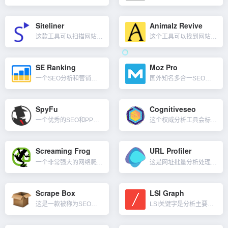
Siteliner
Animalz Revive
这款工具可以扫描网站重复的内容，损坏的链接，屏蔽的页面，重定向问题等。免费的 Siteliner 服务仅限于每 30 天扫描一次一个独立站点，每个站点仅限于 250 页，使用 Siteliner Pr...
这个工具可以找到网站需要更新和升级的内容。在这个工具没出现之前，我们需要手动在Google Analytics去找到这些页面，有了这个工具，你会得到一系列需要TLC的页面，它甚至能显示你因为不更新内容...
SE Ranking
Moz Pro
一个SEO分析和营销工具，可以帮助用户优化网站SEO并提高其在各个搜索引擎中的排名。其主要功能包括关键字排名跟踪，站点审计、流量分析、竞争分析、反向链接查检等，设置和报告的每一步都很直观，并附有清晰有...
国外知名多合一SEO工具集，一个专门针对世界各地和许多不同方言的本地搜索引擎优化工具。其 Domain Authority 和 Page Authority 常被用于评估网站权重的数据指标。Moz P...
SpyFu
Cognitiveseo
一个优秀的SEO和PPC数据分析工具，不止帮你找到竞争对手所使用的关键字，同时也告诉你他们所投入广告的成本和排名。在SEO方面，提供竞争对手分析、反向链接生成器、关键词研究、排名跟踪、SERP分析、域...
这个权威分析工具会标记所有可能的SEO问题，并提供有关如何解决它们的建议，全面的网站审核，影响Google排名所有页面内和页面外的因素，关键字研究和排名跟踪，内容优化，深入的反向链接分析，Google...
Screaming Frog
URL Profiler
一个非常强大的网络爬虫软件/抓取工具，名为尖叫青蛙。它会模拟网站爬虫，爬取你指定的网站多个信息。screamingfrog激活码激活以后，它可以获取指定网站的所有页面元素，并且进行详细的SEO数据分析...
这是网址批量分析处理工具，可以分析内容和链接数据，减少收集数据的宝贵时间。无论是链接清理、内容审核还是竞争对手分析，这个工具包都有助于提高你的工作效率，包括收集各种SEO数据，轻松合并来自多个来源的数...
Scrape Box
LSI Graph
这是一款被称为SEO界瑞士军刀的工具。ScrapeBox有着非常多的功能，主要包括长尾词挖掘、链接搜刮、外链群发等，它们既可以分开使用，也能相互配合，加上超过30个的免费插件，可以帮助我们完成大部分的...
LSI关键字是分析主要关键词相关的单词或短语的工具。在上下文中，我们应该在内容中使用与目标关键词相关的关键字，它有助于搜索引擎彻底理解文章内容的主题，以帮助搜索引擎深入了解我们的内容，从而获得更高的排...