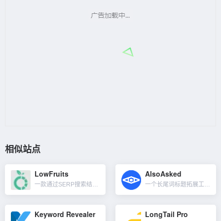
相似站点
LowFruits
AlsoAsked
一款通过SERP搜索结果分析关键词排名难易程度的工具。虽然我们可以在 Ahrefs 等其他工具上按 KD（关键词难度）分数进行筛选，但准确评估关键词的真实难度级别可能具有挑战性。为了获得更准确的评估，...
一个长尾词标题拓展工具，通过关键词在谷歌搜索结果页面所展示的People Also Ask（PAA，人们还问了）的数据进行抓取，整理并且以思维导图的方式重新呈现给用户，方便我们去做用户需求分析。当我们...
Keyword Revealer
LongTail Pro