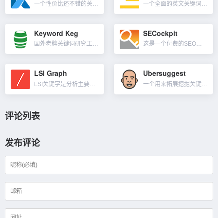
一个性价比还不错的关键词研究工具，注册帐户之后每天可免费进行关键词分析3次，每次可以得到50个关键词建议，关键字头脑风暴（长尾词拓展）可以使用3次，可选择不同语言及不同地区，对于专做细分行业的站长来说...
一个全面的英文关键词分析工具，操作简单、数据直观，快速地分析大量的关键词，并且给出相关的竞价、搜索数量、热度、竞争度等有用信息。支持选择各个国家和多语种，轻松找到竞争力较弱的关键字来获得大量的高转化流...
Keyword Keg
SECockpit
国外老牌关键词研究工具，其套件包含五个关键字研究工具（查找关键字/导入关键字/相关关键词/询问关键字/合并词工具），附带关键词准确的月搜索量，同时帮你挖掘来自youtube、bing、亚马逊、问答平台...
这是一个付费的SEO关键词研究工具，与其它工具一样，你可以在SECockpit上使用种子关键词获取关键词清单。关键词的来源范围包括：Google Suggest、Adwords、AmazonSugge...
LSI Graph
Ubersuggest
LSI关键字是分析主要关键词相关的单词或短语的工具。在上下文中，我们应该在内容中使用与目标关键词相关的关键字，它有助于搜索引擎彻底理解文章内容的主题，以帮助搜索引擎深入了解我们的内容，从而获得更高的排...
一个用来拓展挖掘关键词很不错的工具，这是来自大神Neil Patel（尼尔·帕特尔）的SEO工具。可以理解为是Semrush，Ahrefs这类工具的低配版，最低每月29美金，比较适合预算有限的个人使用...
评论列表
发布评论