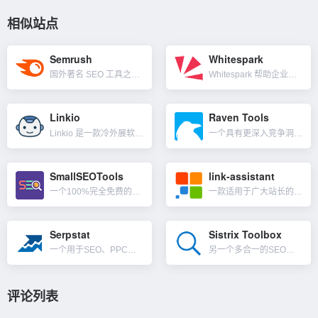
相似站点
Semrush
Whitespark
国外著名 SEO 工具之一，专门从事关键字研究、竞争对手分析和谷歌广告活动优化。是一个用于搜索、内容、社交媒体和市场研究的工具，有超过 142 个国家/地区的数据。功能涵盖关键字排名跟踪器、站点健康检...
Whitespark 帮助企业从 Google 获得更多本地客户。使用 Whitespark 的软件、SEO 服务和引文服务提高排名、推动业务并快速跟踪你的本地 SEO 成功。为企业、机构和小型企业解...
Linkio
Raven Tools
Linkio 是一款冷外展软件，可帮助您预测和自动化外展。其特点是流程友好的外展自动化，包括查找潜在的联系人电子邮件、更自然的锚文本建议、排名追踪器、反向链接监控等。其免费工具：电子邮件外展模板、自然...
一个具有更深入竞争洞察力的 SEO + SEM 多合一平台工具。Site Auditor 可以快速分析你的网站，以找出所有可能阻碍你的网站在 Google、Bing 和 Yahoo 等搜索引擎上排名的...
SmallSEOTools
link-assistant
一个100%完全免费的SEO小工具集成网站，其功能基本涵盖了Google SEO优化的各个方面，功能包含关键词工具，外链工具，内容工具等，重点是都免费。不同于其他网站分析工具，这是一款N多SEO工具的...
一款适用于广大站长的搜索引擎优化软件，SEO Powersuite 是一个由 4 个工具组成的工具包，涵盖了 SEO 的各个方面——关键词研究、排名跟踪、反向链接、页面和内容数据、移动 SEO、本地...
Serpstat
Sistrix Toolbox
一个用于SEO、PPC和内容营销的一体化工具，可完成从关键字研究到链接分析的所有工作。主要由五个模块组成：排名跟踪、反向链接分析、搜索引擎优化审核关键词研究和竞争对手的分析。Serpstat扩展了他们...
另一个多合一的SEO工具软件，和SEMrush，Ahrefs类似，Sistrix在德语国家以提供良好的搜索引擎优化工具而闻名，之后推出了一些额外的免费SEO工具，可以在没有帐户的情况下在线使用，而其它...
评论列表