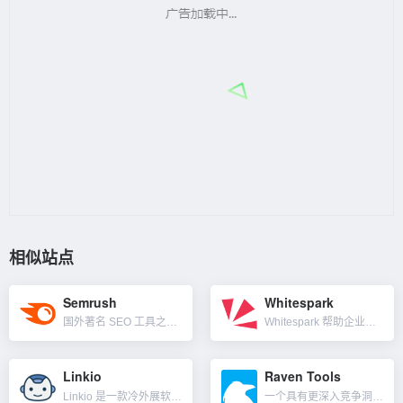
相似站点
Semrush
Whitespark
国外著名 SEO 工具之一，专门从事关键字研究、竞争对手分析和谷歌广告活动优化。是一个用于搜索、内容、社交媒体和市场研究的工具，有超过 142 个国家/地区的数据。功能涵盖关键字排名跟踪器、站点健康检...
Whitespark 帮助企业从 Google 获得更多本地客户。使用 Whitespark 的软件、SEO 服务和引文服务提高排名、推动业务并快速跟踪你的本地 SEO 成功。为企业、机构和小型企业解...
Linkio
Raven Tools
Linkio 是一款冷外展软件，可帮助您预测和自动化外展。其特点是流程友好的外展自动化，包括查找潜在的联系人电子邮件、更自然的锚文本建议、排名追踪器、反向链接监控等。其免费工具：电子邮件外展模板、自然...
一个具有更深入竞争洞察力的 SEO + SEM 多合一平台工具。Site Auditor 可以快速分析你的网站，以找出所有可能阻碍你的网站在 Google、Bing 和 Yahoo 等搜索引擎上排名的...