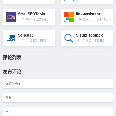
SmallSEOTools
link-assistant
一个100%完全免费的SEO小工具集成网站，其功能基本涵盖了Google SEO优化的各个方面，功能包含关键词工具，外链工具，内容工具等，重点是都免费。不同于其他网站分析工具，这是一款N多SEO工具的...
一款适用于广大站长的搜索引擎优化软件，SEO Powersuite 是一个由 4 个工具组成的工具包，涵盖了 SEO 的各个方面——关键词研究、排名跟踪、反向链接、页面和内容数据、移动 SEO、本地...
Serpstat
Sistrix Toolbox
一个用于SEO、PPC和内容营销的一体化工具，可完成从关键字研究到链接分析的所有工作。主要由五个模块组成：排名跟踪、反向链接分析、搜索引擎优化审核关键词研究和竞争对手的分析。Serpstat扩展了他们...
另一个多合一的SEO工具软件，和SEMrush，Ahrefs类似，Sistrix在德语国家以提供良好的搜索引擎优化工具而闻名，之后推出了一些额外的免费SEO工具，可以在没有帐户的情况下在线使用，而其它...
评论列表
发布评论