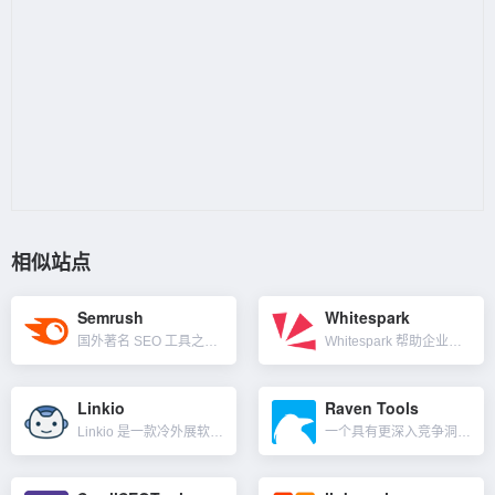
相似站点
Semrush
Whitespark
国外著名 SEO 工具之一，专门从事关键字研究、竞争对手分析和谷歌广告活动优化。是一个用于搜索、内容、社交媒体和市场研究的工具，有超过 142 个国家/地区的数据。功能涵盖关键字排名跟踪器、站点健康检...
Whitespark 帮助企业从 Google 获得更多本地客户。使用 Whitespark 的软件、SEO 服务和引文服务提高排名、推动业务并快速跟踪你的本地 SEO 成功。为企业、机构和小型企业解...
Linkio
Raven Tools
Linkio 是一款冷外展软件，可帮助您预测和自动化外展。其特点是流程友好的外展自动化，包括查找潜在的联系人电子邮件、更自然的锚文本建议、排名追踪器、反向链接监控等。其免费工具：电子邮件外展模板、自然...
一个具有更深入竞争洞察力的 SEO + SEM 多合一平台工具。Site Auditor 可以快速分析你的网站，以找出所有可能阻碍你的网站在 Google、Bing 和 Yahoo 等搜索引擎上排名的...