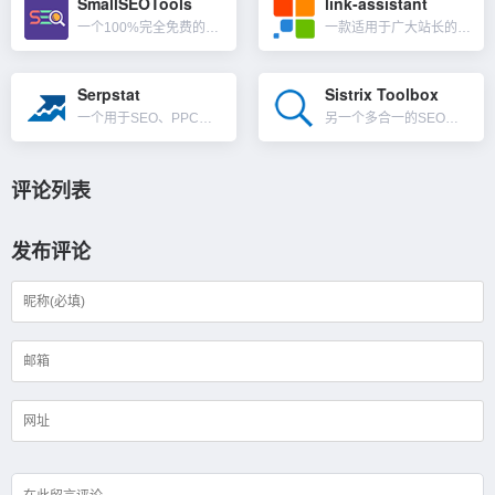
SmallSEOTools
link-assistant
一个100%完全免费的SEO小工具集成网站，其功能基本涵盖了Google SEO优化的各个方面，功能包含关键词工具，外链工具，内容工具等，重点是都免费。不同于其他网站分析工具，这是一款N多SEO工具的...
一款适用于广大站长的搜索引擎优化软件，SEO Powersuite 是一个由 4 个工具组成的工具包，涵盖了 SEO 的各个方面——关键词研究、排名跟踪、反向链接、页面和内容数据、移动 SEO、本地...
Serpstat
Sistrix Toolbox
一个用于SEO、PPC和内容营销的一体化工具，可完成从关键字研究到链接分析的所有工作。主要由五个模块组成：排名跟踪、反向链接分析、搜索引擎优化审核关键词研究和竞争对手的分析。Serpstat扩展了他们...
另一个多合一的SEO工具软件，和SEMrush，Ahrefs类似，Sistrix在德语国家以提供良好的搜索引擎优化工具而闻名，之后推出了一些额外的免费SEO工具，可以在没有帐户的情况下在线使用，而其它...
评论列表
发布评论