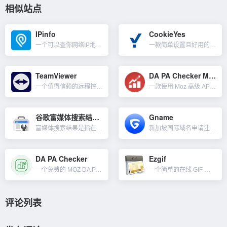
相似站点
IPinfo
CookieYes
一个可以查你网络IP地址可信度的工具。对于普通用户而言，我们在境外支付一些平台会员或购买什么时，会有风控判断你的VPN IP是否干净，比如ChatGPT开PLUS会员，审核比较严格。所以我们用一些梯子...
一款简单设置且好用的 Cookie 同意部署工具。我们做谷歌ADS广告和联盟时，针对欧盟一些国家有要求必需就 Cookie 或其他本地存储方式的使用征得用户的同意。CookieYes 几分钟即可设置好...
TeamViewer
DA PA Checker MOZ
一个值得信赖的远程控制软件，通过TeamViewer的远程技术，可以从任何地方安全的访问设备，随时随地管理和监控你的IT。比如提供支持、解决问题并提供培训；支持全球的同事和客户；远程访问你需要的设备和...
一款使用 Moz 高级 API 开发的批量 DA PA 域名权重检查工具。我们可以用来检查网站的 DA与PA值还有垃圾邮件分数。 一次可以查询20条URL，单击一下检查按钮，很快就会获得结...
谷歌富媒体搜索结果测试
Gname
富媒体搜索结果是指在 Google 搜索上提供的与普通蓝色链接不同的用户体验。这类搜索结果可能包括轮换展示内容、图片以及其他非文字元素。与普通搜索结果的差异化展现可提升内容的点击率，测试结果会显示：在...
新加坡国际域名申请注册商，Gname提供便宜的域名和最可靠的服务，作为领先的域名注册商，为客户提供全球域名注册、抢注、交易、管理、API接口等服务。可查询优质的、有运营历史、有外部链接的权重老域名，与...
DA PA Checker
Ezgif
一个免费的 MOZ DA PA 页面权重检查工具。DA（Domain Authority）和 PA（Page Authority）是两个衡量网站和网页在搜索引擎中表现的指标。它们是 MOZ 开发的专有...
一个简单的在线 GIF 动画制作工具和用于基本动画 GIF 编辑的免费工具集。我们可以在此处创建、调整大小、裁剪、反转、优化 GIF 并将某些效果保存下载。除了GIF动画编辑外，其它一些功能如下：...
评论列表