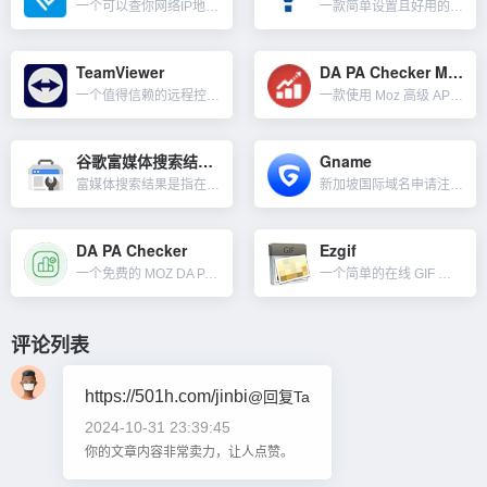
一个可以查你网络IP地址可信度的工具。对于普通用户而言，我们在境外支付一些平台会员或购买什么时，会有风控判断你的VPN IP是否干净，比如ChatGPT开PLUS会员，审核比较严格。所以我们用一些梯子...
一款简单设置且好用的 Cookie 同意部署工具。我们做谷歌ADS广告和联盟时，针对欧盟一些国家有要求必需就 Cookie 或其他本地存储方式的使用征得用户的同意。CookieYes 几分钟即可设置好...
TeamViewer
DA PA Checker MOZ
一个值得信赖的远程控制软件，通过TeamViewer的远程技术，可以从任何地方安全的访问设备，随时随地管理和监控你的IT。比如提供支持、解决问题并提供培训；支持全球的同事和客户；远程访问你需要的设备和...
一款使用 Moz 高级 API 开发的批量 DA PA 域名权重检查工具。我们可以用来检查网站的 DA与PA值还有垃圾邮件分数。 一次可以查询20条URL，单击一下检查按钮，很快就会获得结...
谷歌富媒体搜索结果测试
Gname
富媒体搜索结果是指在 Google 搜索上提供的与普通蓝色链接不同的用户体验。这类搜索结果可能包括轮换展示内容、图片以及其他非文字元素。与普通搜索结果的差异化展现可提升内容的点击率，测试结果会显示：在...
新加坡国际域名申请注册商，Gname提供便宜的域名和最可靠的服务，作为领先的域名注册商，为客户提供全球域名注册、抢注、交易、管理、API接口等服务。可查询优质的、有运营历史、有外部链接的权重老域名，与...
DA PA Checker
Ezgif
一个免费的 MOZ DA PA 页面权重检查工具。DA（Domain Authority）和 PA（Page Authority）是两个衡量网站和网页在搜索引擎中表现的指标。它们是 MOZ 开发的专有...
一个简单的在线 GIF 动画制作工具和用于基本动画 GIF 编辑的免费工具集。我们可以在此处创建、调整大小、裁剪、反转、优化 GIF 并将某些效果保存下载。除了GIF动画编辑外，其它一些功能如下：...
评论列表
https://501h.com/jinbi
@回复Ta
2024-10-31 23:39:45
你的文章内容非常卖力，让人点赞。