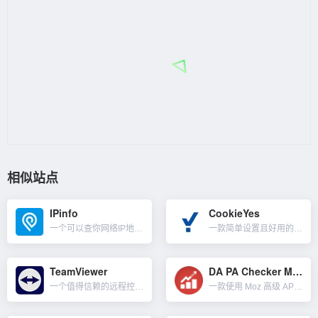
相似站点
IPinfo
CookieYes
一个可以查你网络IP地址可信度的工具。对于普通用户而言，我们在境外支付一些平台会员或购买什么时，会有风控判断你的VPN IP是否干净，比如ChatGPT开PLUS会员，审核比较严格。所以我们用一些梯子...
一款简单设置且好用的 Cookie 同意部署工具。我们做谷歌ADS广告和联盟时，针对欧盟一些国家有要求必需就 Cookie 或其他本地存储方式的使用征得用户的同意。CookieYes 几分钟即可设置好...
TeamViewer
DA PA Checker MOZ
一个值得信赖的远程控制软件，通过TeamViewer的远程技术，可以从任何地方安全的访问设备，随时随地管理和监控你的IT。比如提供支持、解决问题并提供培训；支持全球的同事和客户；远程访问你需要的设备和...
一款使用 Moz 高级 API 开发的批量 DA PA 域名权重检查工具。我们可以用来检查网站的 DA与PA值还有垃圾邮件分数。 一次可以查询20条URL，单击一下检查按钮，很快就会获得结...