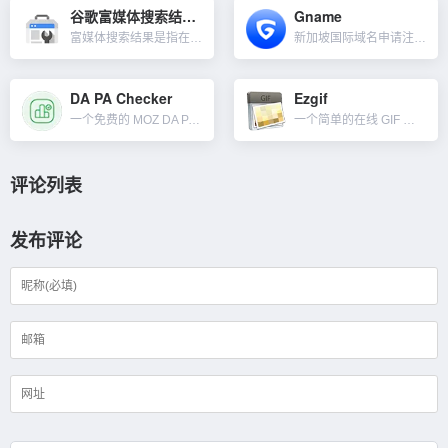
谷歌富媒体搜索结果测试
Gname
富媒体搜索结果是指在 Google 搜索上提供的与普通蓝色链接不同的用户体验。这类搜索结果可能包括轮换展示内容、图片以及其他非文字元素。与普通搜索结果的差异化展现可提升内容的点击率，测试结果会显示：在...
新加坡国际域名申请注册商，Gname提供便宜的域名和最可靠的服务，作为领先的域名注册商，为客户提供全球域名注册、抢注、交易、管理、API接口等服务。可查询优质的、有运营历史、有外部链接的权重老域名，与...
DA PA Checker
Ezgif
一个免费的 MOZ DA PA 页面权重检查工具。DA（Domain Authority）和 PA（Page Authority）是两个衡量网站和网页在搜索引擎中表现的指标。它们是 MOZ 开发的专有...
一个简单的在线 GIF 动画制作工具和用于基本动画 GIF 编辑的免费工具集。我们可以在此处创建、调整大小、裁剪、反转、优化 GIF 并将某些效果保存下载。除了GIF动画编辑外，其它一些功能如下：...
评论列表
发布评论