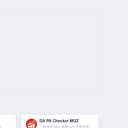
DA PA Checker MOZ
一个值得信赖的远程控制软件，通过TeamViewer的远程技术，可以从任何地方安全的访问设备，随时随地管理和监控你的IT。比如提供支持、解决问题并提供培训；支持全球的同事和客户；远程访问你需要的设备和...
一款使用 Moz 高级 API 开发的批量 DA PA 域名权重检查工具。我们可以用来检查网站的 DA与PA值还有垃圾邮件分数。 一次可以查询20条URL，单击一下检查按钮，很快就会获得结...