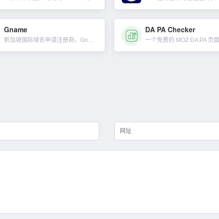
Gname
DA PA Checker
新加坡国际域名申请注册商，Gname提供便宜的域名和最可靠的服务，作为领先的域名注册商，为客户提供全球域名注册、抢注、交易、管理、API接口等服务。可查询优质的、有运营历史、有外部链接的权重老域名，与...