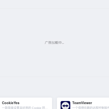
CookieYes
TeamViewer
一款简单设置且好用的 Cookie 同意部署工具。我们做谷歌ADS广告和联盟时，针对欧盟一些国家有要求必需就 Cookie 或其他本地存储方式的使用征得用户的同意。CookieYes 几分钟即可设置好...