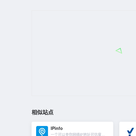
相似站点
IPinfo
一个可以查你网络IP地址可信度的工具。对于普通用户而言，我们在境外支付一些平台会员或购买什么时，会有风控判断你的VPN IP是否干净，比如ChatGPT开PLUS会员，审核比较严格。所以我们用一些梯子...