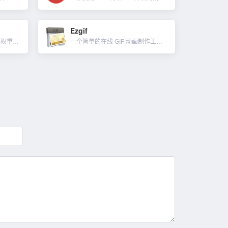
Ezgif
一个免费的 MOZ DA PA 页面权重检查工具。DA（Domain Authority）和 PA（Page Authority）是两个衡量网站和网页在搜索引擎中表现的指标。它们是 MOZ 开发的专有...
一个简单的在线 GIF 动画制作工具和用于基本动画 GIF 编辑的免费工具集。我们可以在此处创建、调整大小、裁剪、反转、优化 GIF 并将某些效果保存下载。除了GIF动画编辑外，其它一些功能如下：...