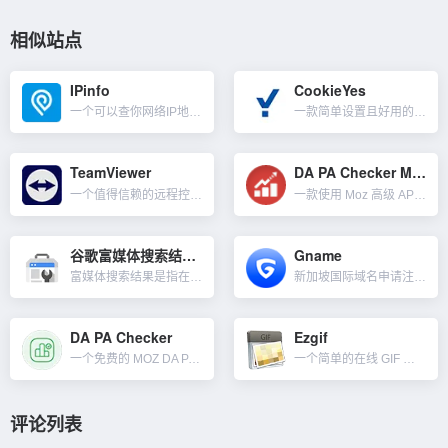
相似站点
IPinfo
CookieYes
一个可以查你网络IP地址可信度的工具。对于普通用户而言，我们在境外支付一些平台会员或购买什么时，会有风控判断你的VPN IP是否干净，比如ChatGPT开PLUS会员，审核比较严格。所以我们用一些梯子...
一款简单设置且好用的 Cookie 同意部署工具。我们做谷歌ADS广告和联盟时，针对欧盟一些国家有要求必需就 Cookie 或其他本地存储方式的使用征得用户的同意。CookieYes 几分钟即可设置好...
TeamViewer
DA PA Checker MOZ
一个值得信赖的远程控制软件，通过TeamViewer的远程技术，可以从任何地方安全的访问设备，随时随地管理和监控你的IT。比如提供支持、解决问题并提供培训；支持全球的同事和客户；远程访问你需要的设备和...
一款使用 Moz 高级 API 开发的批量 DA PA 域名权重检查工具。我们可以用来检查网站的 DA与PA值还有垃圾邮件分数。 一次可以查询20条URL，单击一下检查按钮，很快就会获得结...
谷歌富媒体搜索结果测试
Gname
富媒体搜索结果是指在 Google 搜索上提供的与普通蓝色链接不同的用户体验。这类搜索结果可能包括轮换展示内容、图片以及其他非文字元素。与普通搜索结果的差异化展现可提升内容的点击率，测试结果会显示：在...
新加坡国际域名申请注册商，Gname提供便宜的域名和最可靠的服务，作为领先的域名注册商，为客户提供全球域名注册、抢注、交易、管理、API接口等服务。可查询优质的、有运营历史、有外部链接的权重老域名，与...
DA PA Checker
Ezgif
一个免费的 MOZ DA PA 页面权重检查工具。DA（Domain Authority）和 PA（Page Authority）是两个衡量网站和网页在搜索引擎中表现的指标。它们是 MOZ 开发的专有...
一个简单的在线 GIF 动画制作工具和用于基本动画 GIF 编辑的免费工具集。我们可以在此处创建、调整大小、裁剪、反转、优化 GIF 并将某些效果保存下载。除了GIF动画编辑外，其它一些功能如下：...
评论列表