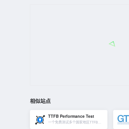
相似站点
TTFB Performance Test
一个免费测试多个国家地区TTFB应答数据的工具。TTFB 是Time To First Byte的缩写，是指从访客打开网站页面到网页内容开始呈现之间的等待时间。可以理解为发出页面请求到接收到应答数据第...