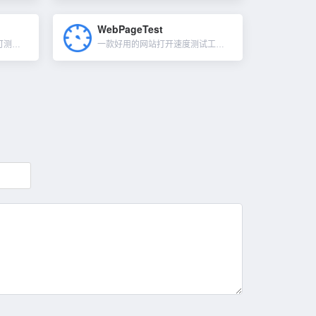
WebPageTest
一款不错的网站测速工具，可测试页面加载速度，分析并找出性能瓶颈。帮助用户找出影响网站速度的原因，并且对这些因素提供具体的分析说明，并给出改善网页性能的可行性方案。综合监控功能：...
一款好用的网站打开速度测试工具，另外可以在世界各地的真实浏览器、设备和位置测试你网站的性能。使用DNS、TCP、TLS等组件深入剖析你的网页，并给你详细的分析。Kissmetrics 的一项数据调查显...