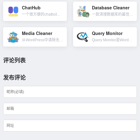
ChatHub
Database Cleaner
一个很方便的chatbot聚合客户端工具。在一个应用里使用多种AI写作工具Chatbot，目前支持ChatGPT和New Bing Chat、Google Bard，后续会集成百度文心一言等。...
一款清理数据库的最佳 WordPress 插件。友好的用户界面，包含大量功能，支持各种规模的数据库。如果你正在寻找适用于 WordPress 的最佳数据库清理器，那么 Database Cleaner...
Media Cleaner
Query Monitor
从WordPress中清除无用文件和媒体库中未使用的条目（图像、PDF 和其他文件）。这款媒体清理器可以大大缩减网站媒体库的大小，如果使用免费版，你要注意出现的误报结果，而专业版会更准确，但你仍然需要...
Query Monitor是WordPress的开发者工具面板插件。它支持调试数据库查询、PHP 错误、主题模板文件、块编辑器、脚本和样式表、HTTP API 调用等。它包括一些高级功能，例如 Aja...
评论列表
发布评论