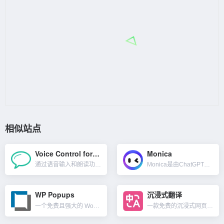
相似站点
Voice Control for ChatGPT
Monica
通过语音输入和朗读功能增强你的ChatGPT体验。借助Voice Control浏览器扩展插件，你可以轻松地与GPT进行语音对话。简单讲就是你可以输入语音让ChatGPT回答你的内容，而不只是输入文本...
Monica是由ChatGPT提供动力的AI助手，一款Chrome与Edge浏览器扩展程序。可以与Monica随时随地聊天、文本写作，帮助你轻松创建文案。支持GPT-4与文本生图，不过需要月付费。Mo...
WP Popups
沉浸式翻译
一个免费且强大的 WordPress 弹窗插件工具。通过简单的模板及设置即可创建和自定义弹出窗口，比如弹出文本通知、弹出图片+文字、弹出表单框等，可加超链接，还可以设置在哪个页面弹出窗口以及...
一款免费的沉浸式网页双语翻译工具。支持 Deepl/Google/有道/腾讯翻译等多个翻译服务，支持 Firefox/Chrome/油猴脚本，亦可在 iOS Safari 上使用。可以智能识别网页主要...