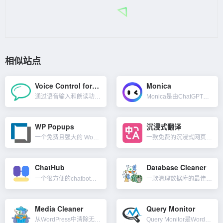
相似站点
Voice Control for ChatGPT
Monica
通过语音输入和朗读功能增强你的ChatGPT体验。借助Voice Control浏览器扩展插件，你可以轻松地与GPT进行语音对话。简单讲就是你可以输入语音让ChatGPT回答你的内容，而不只是输入文本...
Monica是由ChatGPT提供动力的AI助手，一款Chrome与Edge浏览器扩展程序。可以与Monica随时随地聊天、文本写作，帮助你轻松创建文案。支持GPT-4与文本生图，不过需要月付费。Mo...
WP Popups
沉浸式翻译
一个免费且强大的 WordPress 弹窗插件工具。通过简单的模板及设置即可创建和自定义弹出窗口，比如弹出文本通知、弹出图片+文字、弹出表单框等，可加超链接，还可以设置在哪个页面弹出窗口以及...
一款免费的沉浸式网页双语翻译工具。支持 Deepl/Google/有道/腾讯翻译等多个翻译服务，支持 Firefox/Chrome/油猴脚本，亦可在 iOS Safari 上使用。可以智能识别网页主要...
ChatHub
Database Cleaner
一个很方便的chatbot聚合客户端工具。在一个应用里使用多种AI写作工具Chatbot，目前支持ChatGPT和New Bing Chat、Google Bard，后续会集成百度文心一言等。...
一款清理数据库的最佳 WordPress 插件。友好的用户界面，包含大量功能，支持各种规模的数据库。如果你正在寻找适用于 WordPress 的最佳数据库清理器，那么 Database Cleaner...
Media Cleaner
Query Monitor
从WordPress中清除无用文件和媒体库中未使用的条目（图像、PDF 和其他文件）。这款媒体清理器可以大大缩减网站媒体库的大小，如果使用免费版，你要注意出现的误报结果，而专业版会更准确，但你仍然需要...
Query Monitor是WordPress的开发者工具面板插件。它支持调试数据库查询、PHP 错误、主题模板文件、块编辑器、脚本和样式表、HTTP API 调用等。它包括一些高级功能，例如 Aja...