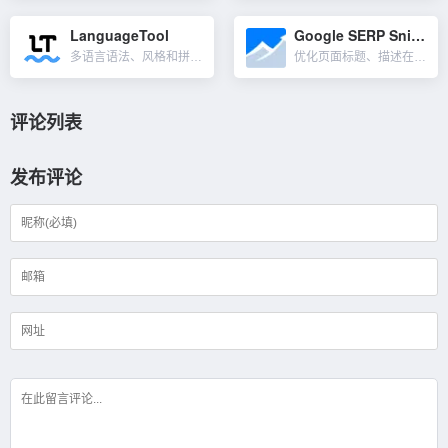
LanguageTool
Google SERP Snippet Optimizer tool
多语言语法、风格和拼写检查器，使你的文本听起来专业，避免令人尴尬的风格、标点符号和语法错误。语言包括了英语、德语、西班牙语、法语、葡萄牙语等25种语言。LanguageTool 可安装谷歌、火狐、微软...
优化页面标题、描述在谷歌搜索结果显示效果的工具。Google SERP Snippet Optimizer tool 模拟 Google 的搜索引擎结果页面（SERP）。在文本框中输入你网页的标题、描...
评论列表
发布评论