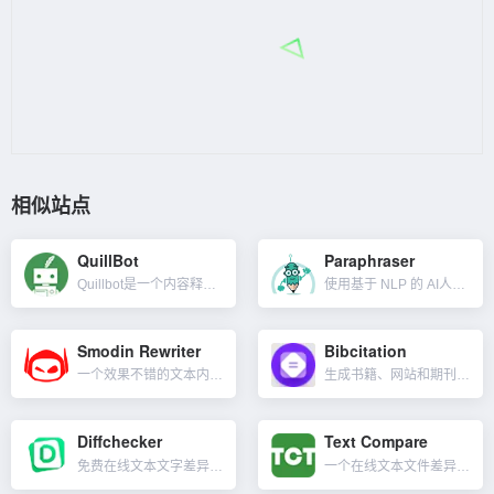
相似站点
QuillBot
Paraphraser
Quillbot是一个内容释义工具，使用机器学习和人工智能来改写内容。通俗点讲就是伪原创及同义词替换工具，重写模式有：标准、流利、正式的、简单的、有创造力的、扩张、缩短等。对英文比较友好，QuillB...
使用基于 NLP 的 AI人工智能技术来准确、合理、可读地释义文本。使用此工具，你可以在不影响其原本含义的情况下改写句子、段落和长篇文章，减少了抄袭的可能性。Paraphraser 提供英语、法语、西...
Smodin Rewriter
Bibcitation
一个效果不错的文本内容释义和重写工具。Smodin不仅仅是一个使用同义词库替换的微调器，它将保持被重写的文本语句的原意，通常会重新排列句子并保持上下文完整。支持近100种语言，Smodin使用机器学习...
生成书籍、网站和期刊文章的自动引文和作品引用（引用来源）的工具。可以有 9,000 多种格式引用你的来源，告别不完整的引用、设计不佳的界面和垃圾广告。Bibcitation 是一款轻松的参考...
Diffchecker
Text Compare
免费在线文本文字差异化对比工具。可以让你比较文本的两个版本发生了哪些更改，或者需要比较两个相似的文档以查看它们的不同之处。除此之外，Diffchecker还有更多工具，比如找到图片或其他图像之间的差异...
一个在线文本文件差异化比较工具。可让你轻松进行文本比较并找出两个文本之间的差异，只需粘贴这两个文本并点击比较按钮。两个文本并排显示，突出显示了不同之处。它不会突出显示包含差异的整行，而只会突出显示差异...