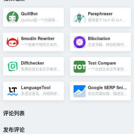
QuillBot
Paraphraser
Quillbot是一个内容释义工具，使用机器学习和人工智能来改写内容。通俗点讲就是伪原创及同义词替换工具，重写模式有：标准、流利、正式的、简单的、有创造力的、扩张、缩短等。对英文比较友好，QuillB...
使用基于 NLP 的 AI人工智能技术来准确、合理、可读地释义文本。使用此工具，你可以在不影响其原本含义的情况下改写句子、段落和长篇文章，减少了抄袭的可能性。Paraphraser 提供英语、法语、西...
Smodin Rewriter
Bibcitation
一个效果不错的文本内容释义和重写工具。Smodin不仅仅是一个使用同义词库替换的微调器，它将保持被重写的文本语句的原意，通常会重新排列句子并保持上下文完整。支持近100种语言，Smodin使用机器学习...
生成书籍、网站和期刊文章的自动引文和作品引用（引用来源）的工具。可以有 9,000 多种格式引用你的来源，告别不完整的引用、设计不佳的界面和垃圾广告。Bibcitation 是一款轻松的参考...
Diffchecker
Text Compare
免费在线文本文字差异化对比工具。可以让你比较文本的两个版本发生了哪些更改，或者需要比较两个相似的文档以查看它们的不同之处。除此之外，Diffchecker还有更多工具，比如找到图片或其他图像之间的差异...
一个在线文本文件差异化比较工具。可让你轻松进行文本比较并找出两个文本之间的差异，只需粘贴这两个文本并点击比较按钮。两个文本并排显示，突出显示了不同之处。它不会突出显示包含差异的整行，而只会突出显示差异...
LanguageTool
Google SERP Snippet Optimizer tool
多语言语法、风格和拼写检查器，使你的文本听起来专业，避免令人尴尬的风格、标点符号和语法错误。语言包括了英语、德语、西班牙语、法语、葡萄牙语等25种语言。LanguageTool 可安装谷歌、火狐、微软...
优化页面标题、描述在谷歌搜索结果显示效果的工具。Google SERP Snippet Optimizer tool 模拟 Google 的搜索引擎结果页面（SERP）。在文本框中输入你网页的标题、描...
评论列表
发布评论