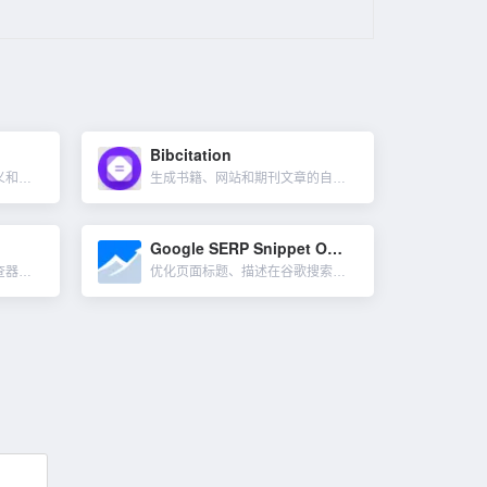
Bibcitation
一个效果不错的文本内容释义和重写工具。Smodin不仅仅是一个使用同义词库替换的微调器，它将保持被重写的文本语句的原意，通常会重新排列句子并保持上下文完整。支持近100种语言，Smodin使用机器学习...
生成书籍、网站和期刊文章的自动引文和作品引用（引用来源）的工具。可以有 9,000 多种格式引用你的来源，告别不完整的引用、设计不佳的界面和垃圾广告。Bibcitation 是一款轻松的参考...
Google SERP Snippet Optimizer tool
多语言语法、风格和拼写检查器，使你的文本听起来专业，避免令人尴尬的风格、标点符号和语法错误。语言包括了英语、德语、西班牙语、法语、葡萄牙语等25种语言。LanguageTool 可安装谷歌、火狐、微软...
优化页面标题、描述在谷歌搜索结果显示效果的工具。Google SERP Snippet Optimizer tool 模拟 Google 的搜索引擎结果页面（SERP）。在文本框中输入你网页的标题、描...