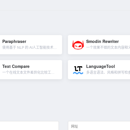
Paraphraser
Smodin Rewriter
使用基于 NLP 的 AI人工智能技术来准确、合理、可读地释义文本。使用此工具，你可以在不影响其原本含义的情况下改写句子、段落和长篇文章，减少了抄袭的可能性。Paraphraser 提供英语、法语、西...
Text Compare
LanguageTool
一个在线文本文件差异化比较工具。可让你轻松进行文本比较并找出两个文本之间的差异，只需粘贴这两个文本并点击比较按钮。两个文本并排显示，突出显示了不同之处。它不会突出显示包含差异的整行，而只会突出显示差异...