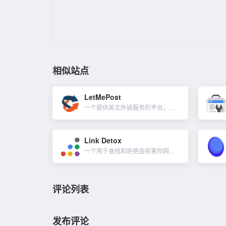
相似站点
LetMePost
一个提供英文外链服务的平台，也可以免费与高 DA 网站交换链接。提供免费批量 Moz DA、PA 权限检查与垃圾邮件检查工具。而访客发贴服务是付费的，最便宜的是 30 美元，10+DA 的网站发 2...
Link Detox
一个用于查找和拒绝会损害你网站不良链接的工具，自动创建拒绝有毒链接文件，恢复并保护你的排名免受 Google 处罚 。它是LinkResearchTools的其中一个工具，清理你的反向链接配置文件，为...
评论列表
发布评论