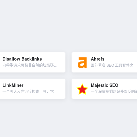
Disallow Backlinks
Ahrefs
向谷歌请求屏蔽非自然的垃圾链接。如果你的网站因非自然链接问题而被采取人工处置措施，或者你预感到网站会因包含付费链接或其他违反 Google 质量指南的链接而被采取人工处置措施，可以要求那些网站移除这些...
LinkMiner
Majestic SEO
一个强大反向链接检查工具，它是Mangools的SEO工具套件之一，在数据库中有超过9.5万亿的反向链接，包括 Majestic 的新鲜和历史指数。有10天的免费试用，每24小时可以在LinkMine...