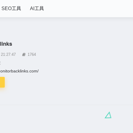
SEO工具
AI工具
links
1:27:47
1764
设
monitorbacklinks.com/