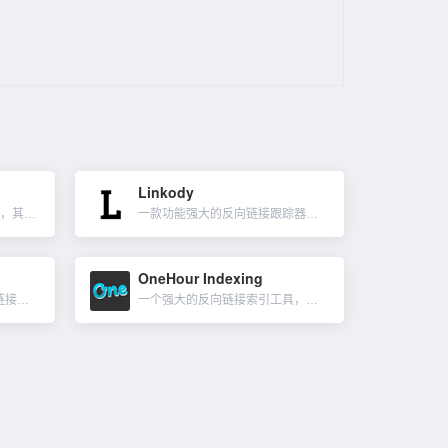
Linkody
国外著名 SEO 工具套件之一，其中包含用于链接构建、关键字研究、竞争对手分析、排名跟踪和站点审核的工具。其反向链接分析是业内首屈一指的，所以我将它归类到外链建设栏目。我们可以使用 Ahrefs 对...
一款功能强大的反向链接跟踪器，可帮助你掌握链接建设活动。Linkody 使用简单，只需单击几下，Linkody 就会开始在网络上抓取您当前的所有反向链接。然后，它将每天不断地抓取网络，以检查是否有新网...
OneHour Indexing
一个深度挖掘网站外部反向链接数据的工具，既可以查询自己网站的外链，也可以查询别人网站反链数据。要查询别人网站需要付费，根据链接数目不同所要付的价格也不同。与Ahrefs、SEMrush或Moz Pro...
一个强大的反向链接索引工具，具有不同于其他工具的秘密技术，如链接构建、Ping 和 RSS。OneHour Indexing 全自动服务不仅会抓取你的链接，而且会在几分钟内开始为你的反向链接...