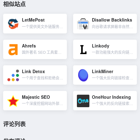
相似站点
LetMePost
Disallow Backlinks
一个提供英文外链服务的平台，也可以免费与高 DA 网站交换链接。提供免费批量 Moz DA、PA 权限检查与垃圾邮件检查工具。而访客发贴服务是付费的，最便宜的是 30 美元，10+DA 的网站发 2...
向谷歌请求屏蔽非自然的垃圾链接。如果你的网站因非自然链接问题而被采取人工处置措施，或者你预感到网站会因包含付费链接或其他违反 Google 质量指南的链接而被采取人工处置措施，可以要求那些网站移除这些...
Ahrefs
Linkody
国外著名 SEO 工具套件之一，其中包含用于链接构建、关键字研究、竞争对手分析、排名跟踪和站点审核的工具。其反向链接分析是业内首屈一指的，所以我将它归类到外链建设栏目。我们可以使用 Ahrefs 对...
一款功能强大的反向链接跟踪器，可帮助你掌握链接建设活动。Linkody 使用简单，只需单击几下，Linkody 就会开始在网络上抓取您当前的所有反向链接。然后，它将每天不断地抓取网络，以检查是否有新网...
Link Detox
LinkMiner
一个用于查找和拒绝会损害你网站不良链接的工具，自动创建拒绝有毒链接文件，恢复并保护你的排名免受 Google 处罚 。它是LinkResearchTools的其中一个工具，清理你的反向链接配置文件，为...
一个强大反向链接检查工具，它是Mangools的SEO工具套件之一，在数据库中有超过9.5万亿的反向链接，包括 Majestic 的新鲜和历史指数。有10天的免费试用，每24小时可以在LinkMine...
Majestic SEO
OneHour Indexing
一个深度挖掘网站外部反向链接数据的工具，既可以查询自己网站的外链，也可以查询别人网站反链数据。要查询别人网站需要付费，根据链接数目不同所要付的价格也不同。与Ahrefs、SEMrush或Moz Pro...
一个强大的反向链接索引工具，具有不同于其他工具的秘密技术，如链接构建、Ping 和 RSS。OneHour Indexing 全自动服务不仅会抓取你的链接，而且会在几分钟内开始为你的反向链接...
评论列表