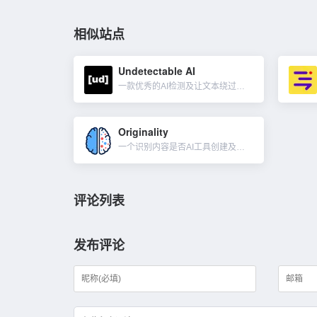
相似站点
Undetectable AI
一款优秀的AI检测及让文本绕过人工智能检测的工具。人工智能文本人性化工具可以增强你的内容，让内容有人类写作的质量，从而避开来自 ChatGPT、Brad、Jasper、Copy.ai 和其它 AI 工...
Originality
一个识别内容是否AI工具创建及抄袭的检测工具。Originality.AI 由内容营销和 GPT-3 AI 专家组成的团队构建，深入了解你的需求，当你浏览网页并阅读怀疑是 AI 生成的文章时，你现在可...
评论列表
发布评论