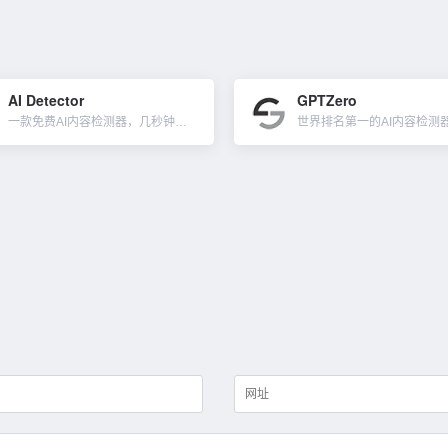
AI Detector
GPTZero
一款免费AI内容检测器，几秒钟内可以知道是否内容是由 AI 编写的。AI Detector 的 ChatGPT 检测器比通用 AI 分类器的工作层次更深，可以准确检测机器人写出的内容。提示：至少需要...