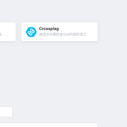
Crossplag
世界排名第一的AI内容检测器，拥有超过100万用户，人工智能检测领域的领导者。可以直接将文本粘贴到框中，也可以上传文档去检测，并提供检测数据，提出令人困惑的句子，我们知道AI生成的内容很多深度不够。...
跨语言抄袭检查与AI内容检测工具。当原创性受到威胁时，用AI内容检测器进行闪电般快速的真实性验证。Crossplag的AI Detector经过训练，可以通过结合使用机器学习算法和自然语言处理技术来精...